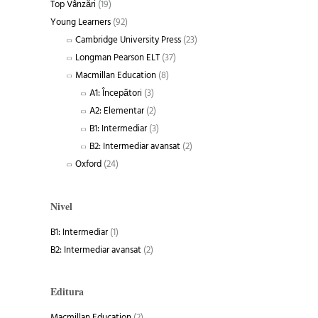
Top Vânzări
(19)
Young Learners
(92)
Cambridge University Press
(23)
Longman Pearson ELT
(37)
Macmillan Education
(8)
A1: Începători
(3)
A2: Elementar
(2)
B1: Intermediar
(3)
B2: Intermediar avansat
(2)
Oxford
(24)
Nivel
B1: Intermediar
(1)
B2: Intermediar avansat
(2)
Editura
Macmillan Education
(2)