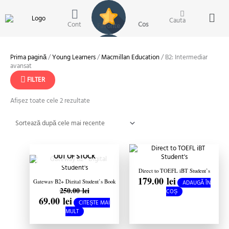
Skip
Men
to
Cauta
content
Cont
Sortat
Prima pagină
/
Young Learners
/
Macmillan Education
/ B2: Intermediar
după
avansat
cele
mai
FILTER
recente
Afișez toate cele 2 rezultate
Prețul
Prețul
inițial
curent
OUT OF STOCK
a
este:
fost:
69.00 lei.
250.00 lei.
Direct to TOEFL iBT Student’s
179.00
lei
Book
Gateway B2+ Digital Student’s Book
ADAUGĂ ÎN
250.00
lei
Premium Pack 2nd edition
COȘ
69.00
lei
CITEȘTE MAI
MULT