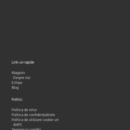
Nume
Nume
Adresa e-mail:
Email
Subscribe
Link-uri rapide
Magazin
Despre noi
Echipa
Blog
Politici
Politica de retur
Politica de confidențialitate
Politica de utilizare cookie-uri
ANPC
Termeni și condiții