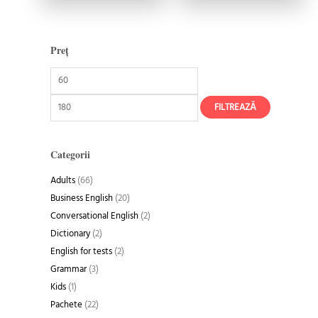
Preț
P
P
r
r
e
e
ț
ț
FILTREAZĂ
m
m
i
a
Categorii
n
x
i
i
Adults
(66)
m
m
Business English
(20)
Conversational English
(2)
Dictionary
(2)
English for tests
(2)
Grammar
(3)
Kids
(1)
Pachete
(22)