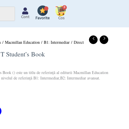
Cont
Favorite
s
/
Macmillan Education
/
B1: Intermediar
/ Direct
T Student’s Book
Book () este un titlu de referință al editurii Macmillan Education
ă nivelul de referință B1: Intermediar,B2: Intermediar avansat.