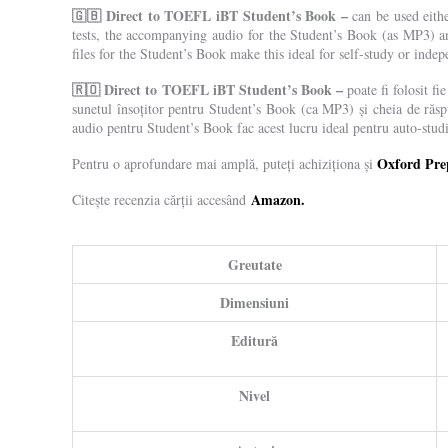
🇬🇧 Direct to TOEFL iBT Student’s Book –
can be used eithe
tests, the accompanying audio for the Student’s Book (as MP3) a
files for the Student’s Book make this ideal for self-study or indep
🇷🇴
Direct to TOEFL iBT Student’s Book –
poate fi folosit fi
sunetul însoțitor pentru Student’s Book (ca MP3) și cheia de răsp
audio pentru Student’s Book fac acest lucru ideal pentru auto-stud
Oxford Pre
Pentru o aprofundare mai amplă, puteți achiziționa și
Amazon.
Citește recenzia cărții accesând
Greutate
Dimensiuni
Editură
Nivel