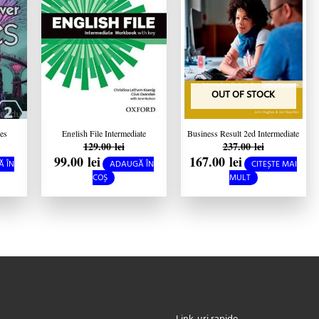
OUT OF STOCK
es
English File Intermediate
Business Result 2ed Intermediate
129.00
lei
237.00
lei
with
Workbook with key third edition
Student’s Book with Online
99.00
lei
167.00
lei
Practice
 ÎN
ADAUGĂ ÎN
CITEȘTE MAI
COȘ
MULT