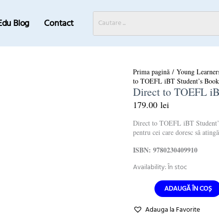
Edu Blog
Contact
Cantitate
Prima pagină
/
Young Learner
Direct
to TOEFL iBT Student’s Book
to
Direct to TOEFL iB
TOEFL
iBT
179.00
lei
Student's
Book
Direct to TOEFL iBT Student’s 
pentru cei care doresc să ating
ISBN: 9780230409910
Availability:
În stoc
ADAUGĂ ÎN COȘ
Adauga la Favorite