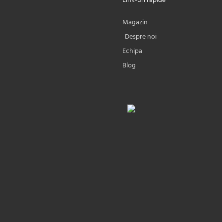
Link-uri rapide
Magazin
ewsletter
Despre noi
Echipa
5%
reducere la prima
Blog
comandă,
i preturi la livrare și
rsonalizate direct în
Inbox.
Subscribe