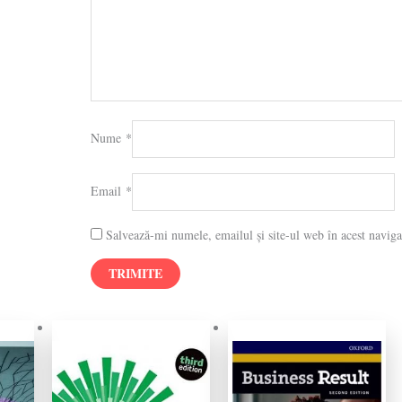
Nume
*
Email
*
Salvează-mi numele, emailul și site-ul web în acest naviga
Prețul
Prețul
Prețul
Prețul
inițial
curent
inițial
curent
a
este:
a
este:
fost:
99.00 lei.
fost:
167.00 lei.
129.00 lei.
237.00 lei.