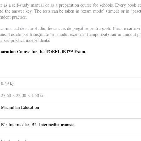
r as a self-study manual or as a preparation course for schools. Every book c
nd the answer key. The tests can be taken in ‘exam mode’ (timed) or in ‘prac
endent practice.
e ca manual de auto-studiu, fie ca curs de pregătire pentru școli. Fiecare carte vi
uns. Testele pot fi susținute în „modul examen” (temporizat) sau în „modul pra
iu sau practică independentă.
paration Course for the TOEFL iBT™ Exam.
0.49 kg
27.60 × 22.00 × 1.50 cm
Macmillan Education
B1: Intermediar
,
B2: Intermediar avansat