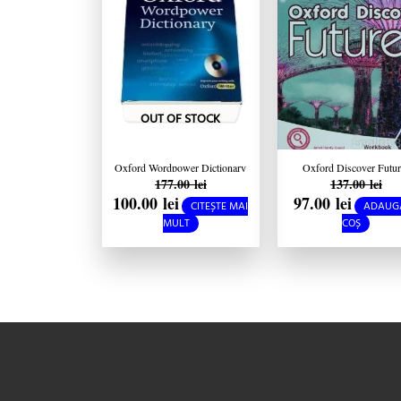
OUT OF STOCK
Oxford Wordpower Dictionary
Oxford Discover Futur
177.00
lei
137.00
lei
4th Edition + CD
Workbook 2 2nd edition 
100.00
lei
97.00
lei
Online Practice
CITEȘTE MAI
ADAUGĂ
MULT
COȘ