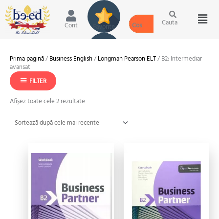
Skip
Men
to
content
Cauta
Cont
Sortat
Prima pagină
/
Business English
/
Longman Pearson ELT
/ B2: Intermediar
după
avansat
cele
mai
FILTER
recente
Afișez toate cele 2 rezultate
Prețul
Prețul
Prețul
Prețul
inițial
curent
inițial
curent
a
este:
a
este:
fost:
89.00 lei.
fost:
129.00 lei.
109.00 lei.
157.00 lei.