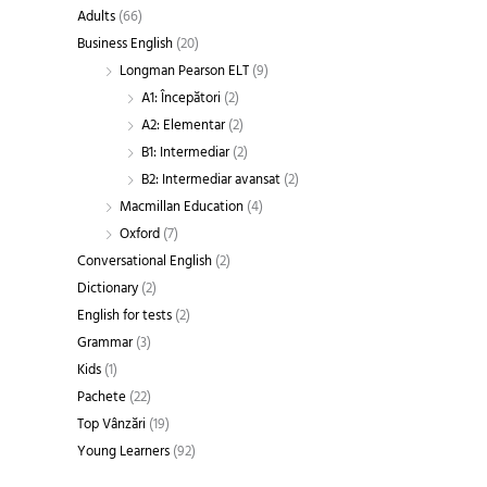
i
i
Adults
(66)
m
m
Business English
(20)
Longman Pearson ELT
(9)
A1: Începători
(2)
A2: Elementar
(2)
B1: Intermediar
(2)
B2: Intermediar avansat
(2)
Macmillan Education
(4)
Oxford
(7)
Conversational English
(2)
Dictionary
(2)
English for tests
(2)
Grammar
(3)
Kids
(1)
Pachete
(22)
Top Vânzări
(19)
Young Learners
(92)