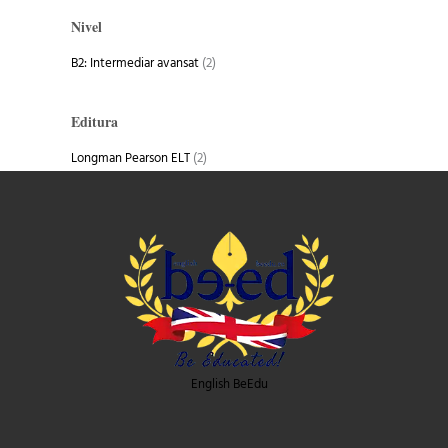
Nivel
B2: Intermediar avansat
(2)
Editura
Longman Pearson ELT
(2)
English BeEdu
Facebook-
Instagram
Linkedin-
f
in