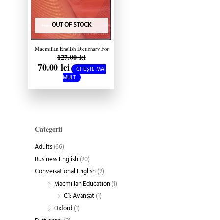
OUT OF STOCK
Macmillan English Dictionary For
127.00
lei
Advanced Learners CD-ROM
70.00
lei
CITEȘTE MAI
MULT
Categorii
Adults
(66)
Business English
(20)
Conversational English
(2)
Macmillan Education
(1)
C1: Avansat
(1)
Oxford
(1)