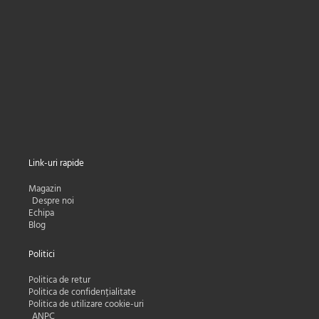
Nume
Nume
Adresa e-mail:
Email
Subscribe
Link-uri rapide
Magazin
Despre noi
Echipa
Blog
Politici
Politica de retur
Politica de confidențialitate
Politica de utilizare cookie-uri
ANPC