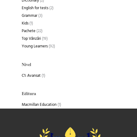
Dictionary
(2)
English for tests
(2)
Grammar
(3)
Kids
(1)
Pachete
(22)
Top Vânzări
(19)
Young Learners
(92)
Nivel
C1: Avansat
(1)
Editura
Macmillan Education
(1)