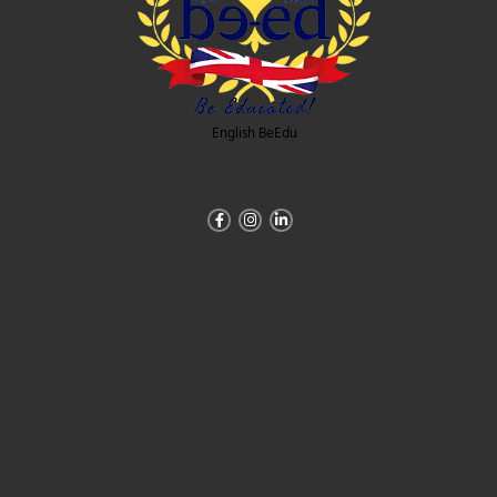
English BeEdu
Facebook-
Instagram
Linkedin-
f
in
Abonare newsletter
Primești
5%
reducere la prima
comandă,
cele mai mici preturi la livrare și
oferte personalizate direct în Inbox.