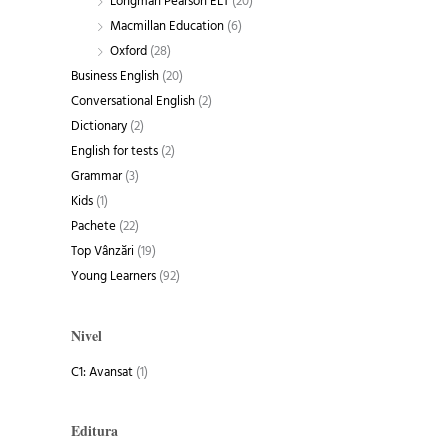
Longman Pearson ELT
(20)
Macmillan Education
(6)
Oxford
(28)
Business English
(20)
Conversational English
(2)
Dictionary
(2)
English for tests
(2)
Grammar
(3)
Kids
(1)
Pachete
(22)
Top Vânzări
(19)
Young Learners
(92)
Nivel
C1: Avansat
(1)
Editura