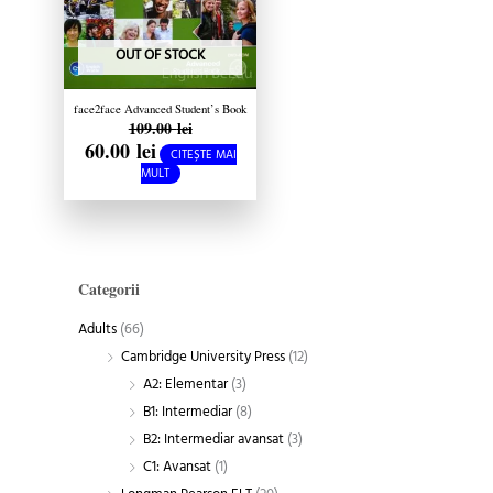
OUT OF STOCK
face2face Advanced Student’s Book
109.00
lei
with DVD-ROM
60.00
lei
CITEȘTE MAI
MULT
Categorii
Adults
(66)
Cambridge University Press
(12)
A2: Elementar
(3)
B1: Intermediar
(8)
B2: Intermediar avansat
(3)
C1: Avansat
(1)