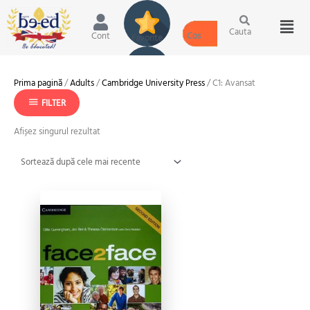
Skip
Men
to
content
Cauta
Cont
Prima pagină
/
Adults
/
Cambridge University Press
/ C1: Avansat
FILTER
Afișez singurul rezultat
Prețul
Prețul
inițial
curent
a
este:
fost:
60.00 lei.
109.00 lei.