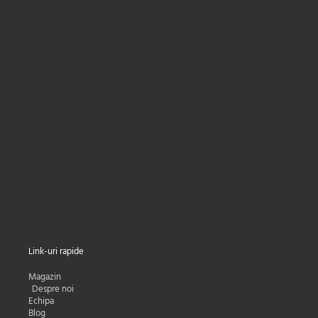
Primești
5%
reducere la prima
comandă,
cele mai mici preturi la livrare și
oferte personalizate direct în Inbox.
Nume
Nume
Adresa e-mail:
Email
Subscribe
Link-uri rapide
Magazin
Despre noi
Echipa
Blog