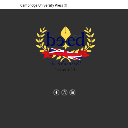
Cambridge University Press
(1)
English BeEdu
Facebook-
Instagram
Linkedin-
f
in
Abonare newsletter