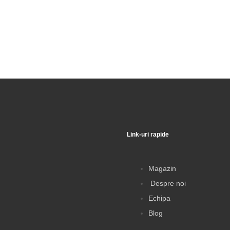
Link-uri rapide
ewsletter
Magazin
Despre noi
5%
reducere la prima
comandă,
Echipa
i preturi la livrare și
Blog
rsonalizate direct în