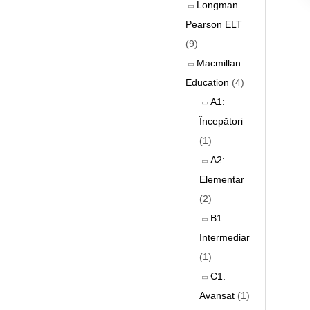
Longman
Pearson ELT
(9)
Macmillan
Education
(4)
A1:
Începători
(1)
A2:
Elementar
(2)
B1:
Intermediar
(1)
C1:
Avansat
(1)