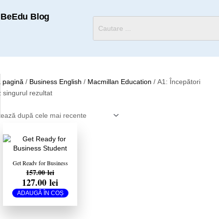
BeEdu Blog
 pagină
/
Business English
/
Macmillan Education
/ A1: Începători
 singurul rezultat
Prețul
Prețul
inițial
curent
a
este:
fost:
127.00 lei.
157.00 lei.
Get Ready for Business
157.00
lei
Student Book 1
127.00
lei
ADAUGĂ ÎN COȘ