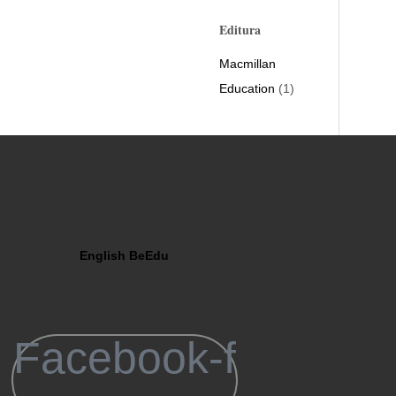
Editura
Macmillan
Education
(1)
English BeEdu
Abonare n
Primești
Facebook-f
cele mai mic
oferte pe