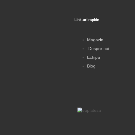
Link-uri rapide
ewsletter
Magazin
Despre noi
5%
reducere la prima
comandă,
Echipa
i preturi la livrare și
Blog
rsonalizate direct în
Inbox.
Adresa