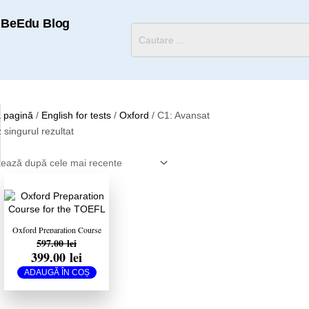
BeEdu Blog
 pagină
/
English for tests
/
Oxford
/ C1: Avansat
 singurul rezultat
Prețul
Prețul
inițial
curent
a
este:
fost:
399.00 lei.
597.00 lei.
Oxford Preparation Course
597.00
lei
for the TOEFL iBT™ Exam
399.00
lei
ADAUGĂ ÎN COȘ