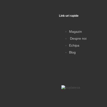
Link-uri rapide
ewsletter
Magazin
Despre noi
5%
reducere la prima
comandă,
Echipa
i preturi la livrare și
Blog
rsonalizate direct în
Inbox.
Adresa