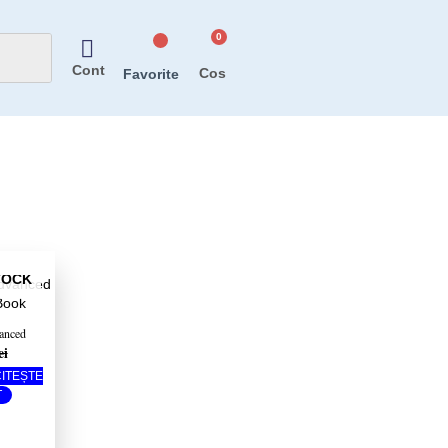
Cont
Favorite
l
nt
TOCK
 lei.
anced
ei
with DVD-
CITEȘTE
T