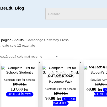
BeEdu Blog
Sortat
 pagină
/
Adults
/ Cambridge University Press
după
z toate cele 12 rezultate
cele
mai
recente
Prețul
Prețul
Prețul
Prețul
Prețul
Prețu
inițial
curent
inițial
curent
inițial
cure
OUT OF S
a
este:
a
este:
a
este:
fost:
137.00 lei.
fost:
70.00 lei.
fost:
60.00
197.00 lei.
120.00 lei.
109.00 lei.
OUT OF STOCK
Complete First for Schools
face2face Adv
197.00
lei
109.00
l
Student’s Book Pack (SB
Student’s Book 
137.00
lei
60.00
lei
wo Answers w Online
ROM
Complete First for Schools
Practice and WB wo
120.00
lei
Teacher’s Book with
ADAUGĂ ÎN COȘ
MAI MUL
Answers w Audio
70.00
lei
Downloadable Resource
CITEȘTE
Download) 2nd Edition
Pack
MAI MULT