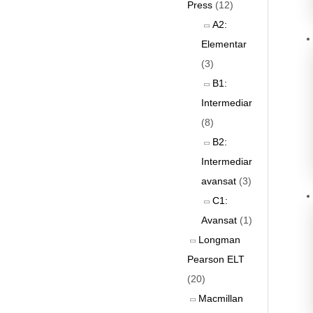
Press
(12)
A2:
Elementar
(3)
B1:
Intermediar
(8)
B2:
Intermediar
avansat
(3)
C1:
Avansat
(1)
Longman
Pearson ELT
(20)
Macmillan