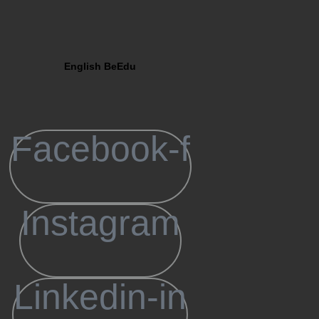
English BeEdu
Abonare n
Primești
Facebook-f
cele mai mic
oferte pe
Instagram
Nume
Nume
Linkedin-in
Email
e-mail: