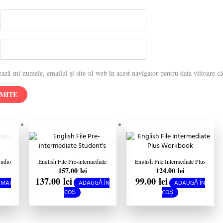
*
*
ează-mi numele, emailul și site-ul web în acest navigator pentru data viitoare c
Prețul
Prețul
Prețul
Prețul
inițial
curent
inițial
curent
a
este:
a
este:
fost:
137.00 lei.
fost:
99.00 lei.
157.00 lei.
124.00 lei.
Audio
English File Pre-intermediate
English File Intermediate Plus
157.00
lei
124.00
lei
 C1
Student’s Book with Oxford
Workbook with key 3rd edition
137.00
lei
99.00
lei
Online Skills third edition
 MAI
ADAUGĂ ÎN
ADAUGĂ ÎN
COȘ
COȘ