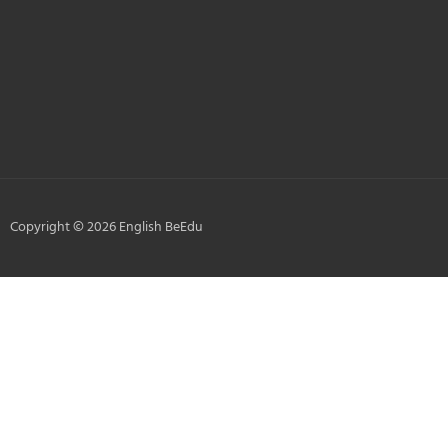
Nume
Adresa e-mail:
Email
Copyright © 2026 English BeEdu