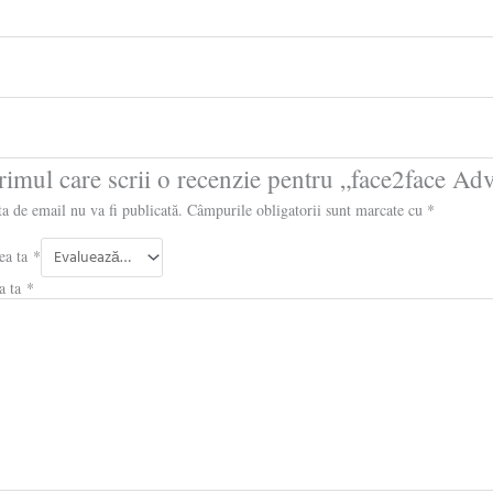
primul care scrii o recenzie pentru „face2fac
a de email nu va fi publicată.
Câmpurile obligatorii sunt marcate cu
*
ea ta
*
a ta
*