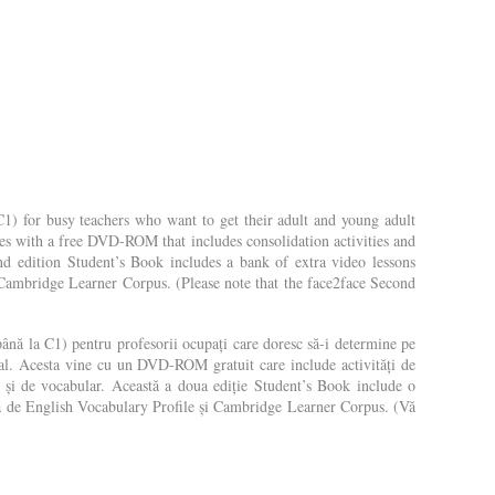
 C1) for busy teachers who want to get their adult and young adult
s with a free DVD-ROM that includes consolidation activities and
ond edition Student’s Book includes a bank of extra video lessons
 Cambridge Learner Corpus. (Please note that the face2face Second
 până la C1) pentru profesorii ocupați care doresc să-i determine pe
rial. Acesta vine cu un DVD-ROM gratuit care include activități de
le și de vocabular. Această a doua ediție Student’s Book include o
mată de English Vocabulary Profile și Cambridge Learner Corpus. (Vă