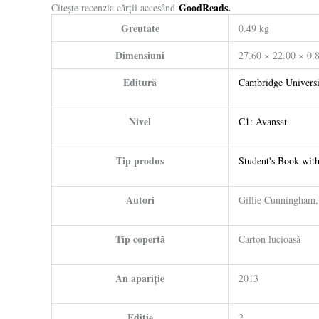
GoodReads.
Citește recenzia cărții accesând
Greutate
0.49 kg
Dimensiuni
27.60 × 22.00 × 0.
Editură
Cambridge Universi
Nivel
C1: Avansat
Tip produs
Student's Book w
Autori
Gillie Cunningham,
Tip copertă
Carton lucioasă
An apariție
2013
Ediție
2