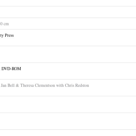
80 cm
ty Press
ith DVD-ROM
 Jan Bell & Theresa Clementson with Chris Redston