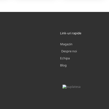
Link-uri rapide
Magazin
ewsletter
Despre noi
Echipa
5%
reducere la prima
Blog
comandă,
i preturi la livrare și
rsonalizate direct în
Inbox.