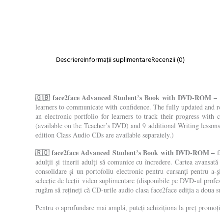
Descriere
Informații suplimentare
Recenzii (0)
🇬🇧 face2face Advanced Student’s Book with DVD-ROM –
learners to communicate with confidence. The fully updated and 
an electronic portfolio for learners to track their progress wit
(available on the Teacher’s DVD) and 9 additional Writing lesson
edition Class Audio CDs are available separately.)
🇷🇴 face2face Advanced Student’s Book with DVD-ROM –
f
adulții și tinerii adulți să comunice cu încredere. Cartea avansa
consolidare și un portofoliu electronic pentru cursanți pentru a-
selecție de lecții video suplimentare (disponibile pe DVD-ul profe
rugăm să rețineți că CD-urile audio clasa face2face ediția a doua s
Pentru o aprofundare mai amplă, puteți achiziționa la preț promo