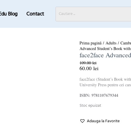
Edu Blog
Contact
Prețul
Prețul
Prima pagină
/
Adults
/
Cambr
inițial
curent
Advanced Student’s Book wi
a
este:
face2face Advance
fost:
60.00 lei.
109.00 lei.
109.00
lei
60.00
lei
face2face (Student’s Book with
University Press pentru cei car
ISBN: 9781107679344
Stoc epuizat
Adauga la Favorite