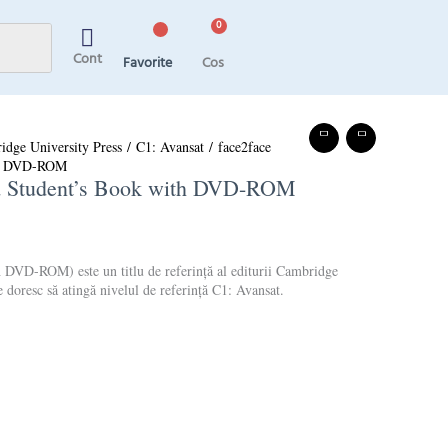
Cont
Favorite
idge University Press
/
C1: Avansat
/ face2face
th DVD-ROM
d Student’s Book with DVD-ROM
 DVD-ROM) este un titlu de referință al editurii Cambridge
e doresc să atingă nivelul de referință C1: Avansat.