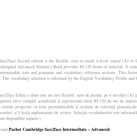
face2face Second edition is the flexible, easy-to-teach, 6-level course (A1 to
redesigned Advanced Student’s Book provides 80-120 hours of material. It come
h customisable tests and grammar and vocabulary reference sections. This Sec
s. The vocabulary selection is informed by the English Vocabulary Profile and
ace2face Ediția a doua este un curs flexibil, ușor de predat, pe 6 niveluri (A1
tă pentru elevi complet actualizată și reproiectată oferă 80-120 de ore de mate
și urmări progresul cu teste personalizabile și secțiuni de referință gramatica
sorului) și 9 lecții suplimentare de scriere. Selecția vocabularului este infor
unt disponibile separat.)
Pachet Cambridge face2face Intermediate – Advanced.
țional