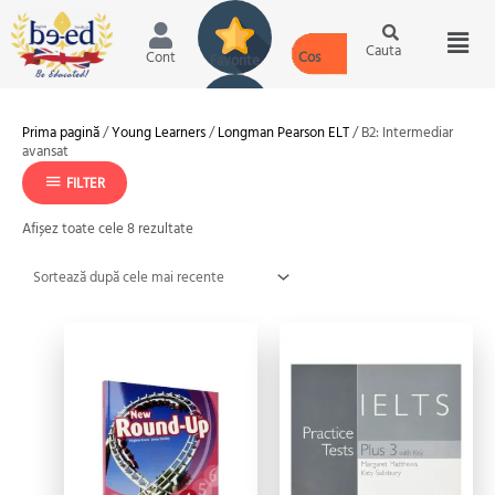
Skip
Scroll
Scroll
Men
to
to
to
content
Top
Top
Cauta
Cont
Sortat
Prima pagină
/
Young Learners
/
Longman Pearson ELT
/ B2: Intermediar
după
avansat
cele
mai
FILTER
recente
Afișez toate cele 8 rezultate
Prețul
Prețul
Prețul
Prețul
inițial
curent
inițial
curent
a
este:
a
este:
fost:
79.00 lei.
fost:
105.00 lei.
111.00 lei.
167.00 lei.