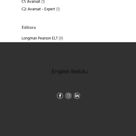
C1: Avansat
(1)
C2: Avansat - Expert
(1)
Editura
Longman Pearson ELT
(8)
English BeEdu
Facebook-
Instagram
Linkedin-
f
in
Abonare newsletter