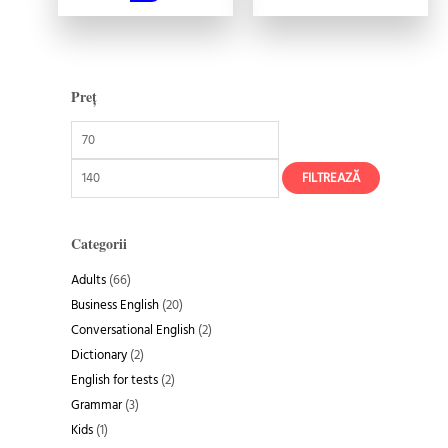
Preț
P
P
r
r
e
e
ț
ț
FILTREAZĂ
m
m
i
a
Categorii
n
x
i
i
Adults
(66)
m
m
Business English
(20)
Conversational English
(2)
Dictionary
(2)
English for tests
(2)
Grammar
(3)
Kids
(1)