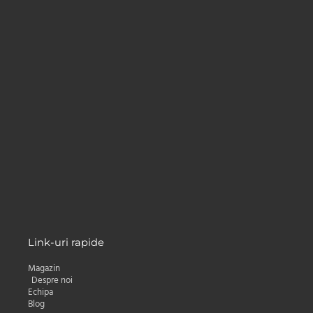
Primești
5%
reducere la prima
comandă,
cele mai mici preturi la livrare și
oferte personalizate direct în Inbox.
Nume
Nume
Adresa e-mail:
Email
Subscribe
Link-uri rapide
Magazin
Despre noi
Echipa
Blog