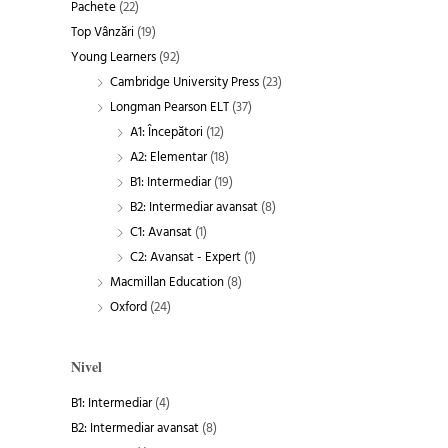
Pachete
(22)
Top Vânzări
(19)
Young Learners
(92)
Cambridge University Press
(23)
Longman Pearson ELT
(37)
A1: Începători
(12)
A2: Elementar
(18)
B1: Intermediar
(19)
B2: Intermediar avansat
(8)
C1: Avansat
(1)
C2: Avansat - Expert
(1)
Macmillan Education
(8)
Oxford
(24)
Nivel
B1: Intermediar
(4)
B2: Intermediar avansat
(8)