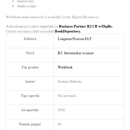
Answer key
Audio scripts
Workbook audio material is available in the Digital Resources.
Business Partner B2 CB w/DigRe.
Achiziționează cartea împreună cu
BookDepository.
Citește recenzia cărții accesând
Editură
Longman Pearson ELT
Nivel
B2: Intermediar avansat
Tip produs
Workbook
Autori
Iwonna Dubicka
Tip copertă
Necartonată
An apariție
2018
Număr pagini
64