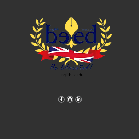
English BeEdu
Facebook-
Instagram
Linkedin-
f
in
Abonare newsletter