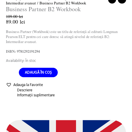
Intermediar avansat
/ Business Partner B2 Workbook
Business Partner B2 Workbook
109.00
lei
89.00
lei
Business Partner (Workbook) este un titlu de referință al editurii Longman
Pearson ELT pentru cei care doresc să atingă nivelul de referință B2:
Intermediar avansat.
ISBN: 9781292191294
Availability:
În stoc
ADAUGĂ ÎN COȘ
Adauga la Favorite
Descriere
Informații suplimentare