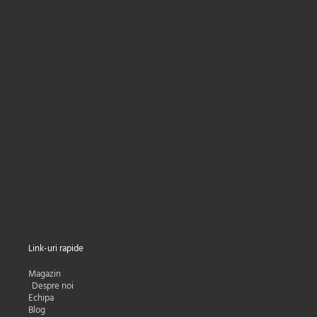
Primești
5%
reducere la prima
comandă,
cele mai mici preturi la livrare și
oferte personalizate direct în Inbox.
Nume
Nume
Adresa e-mail:
Email
Subscribe
Link-uri rapide
Magazin
Despre noi
Echipa
Blog