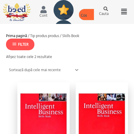
Skip
Scroll
Scroll
Men
to
to
to
content
Top
Top
Cauta
Cont
Sortat
Prima pagină
/ Tip produs produs / Skills Book
după
cele
FILTER
mai
recente
Afișez toate cele 2 rezultate
Prețul
Prețul
Prețul
Prețul
inițial
curent
inițial
curent
a
este:
a
este:
fost:
139.00 lei.
fost:
139.00 lei.
169.00 lei.
170.00 lei.