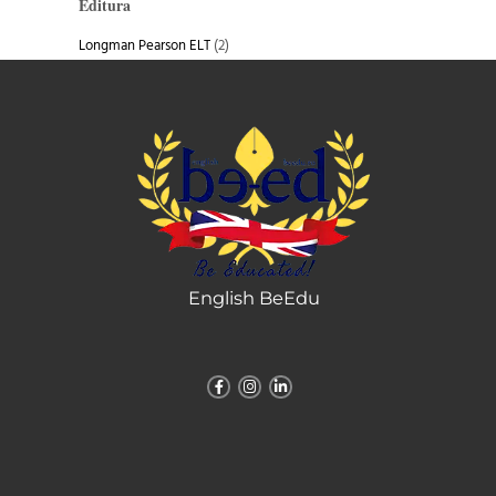
Editura
Longman Pearson ELT
(2)
English BeEdu
Facebook-
Instagram
Linkedin-
f
in