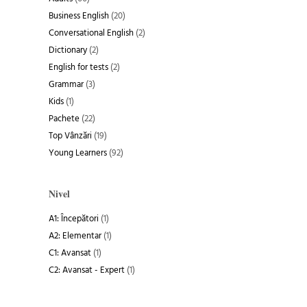
m
m
Business English
(20)
Conversational English
(2)
Dictionary
(2)
English for tests
(2)
Grammar
(3)
Kids
(1)
Pachete
(22)
Top Vânzări
(19)
Young Learners
(92)
Nivel
A1: Începători
(1)
A2: Elementar
(1)
C1: Avansat
(1)
C2: Avansat - Expert
(1)