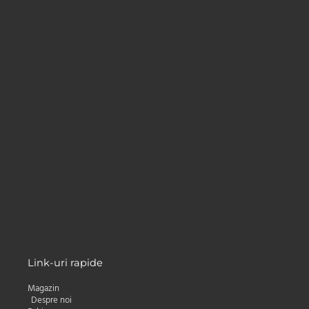
Abonare newsletter
Primești
5%
reducere la prima
comandă,
cele mai mici preturi la livrare și
oferte personalizate direct în Inbox.
Nume
Nume
Adresa e-mail:
Email
Subscribe
Link-uri rapide
Magazin
Despre noi