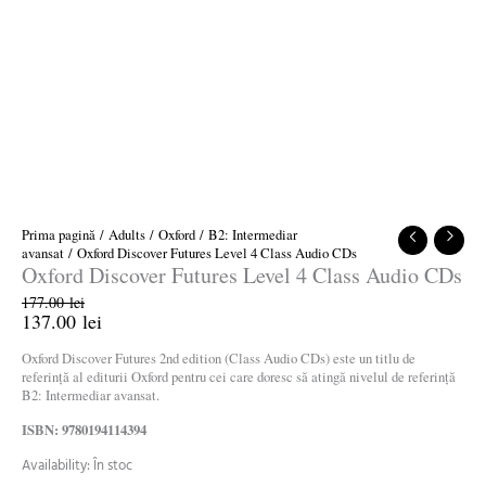
Prima pagină
/
Adults
/
Oxford
/
B2: Intermediar
avansat
/ Oxford Discover Futures Level 4 Class Audio CDs
Oxford Discover Futures Level 4 Class Audio CDs
177.00
lei
137.00
lei
Oxford Discover Futures 2nd edition (Class Audio CDs) este un titlu de
referință al editurii Oxford pentru cei care doresc să atingă nivelul de referință
B2: Intermediar avansat.
ISBN: 9780194114394
Availability:
În stoc