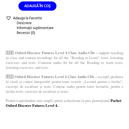
ADAUGĂ ÎN COȘ
Adauga la Favorite
Descriere
Informații suplimentare
Recenzii (0)
🇬🇧 Oxford Discover Futures Level 4 Class Audio CDs –
support teaching
in class and contain recordings for all the “Reading to Learn” texts, listening
exercises and tests. Contains audio for for all the Reading to learn texts,
listening exercises, and tests.
🇷🇴 Oxford Discover Futures Level 4 Class Audio CDs –
acceptă predarea
în clasă și conțin înregistrări pentru toate textele „Lectură pentru a învăța”,
exerciții de ascultare și teste. Conține audio pentru toate lecturile, pentru a
învăța texte, exerciții de ascultare și teste.
Pachet
Pentru o aprofundare mai amplă, puteți achiziționa la preț promoțional
Oxford Discover Futures Level 4.