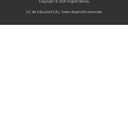
Copyright © 2026 English BeEdu
S.C. Be Educated S.R.L. Toate drepturile rezervate