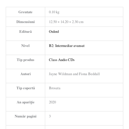
Greutate
0.10 kg
Dimensiuni
12.50 × 14.20 × 2.30 cm
Editură
Oxford
Nivel
B2: Intermediar avansat
Tip produs
Class Audio CDs
Autori
Jayne Wildman and Fiona Beddall
Tip copertă
Brosata
An apariție
2020
Număr pagini
3