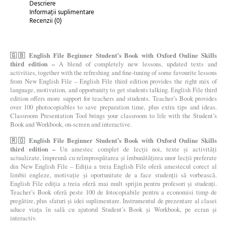
Descriere
Informații suplimentare
Recenzii (0)
🇬🇧 English File Beginner Student’s Book with Oxford Online Skills
third edition –
A blend of completely new lessons, updated texts and
activities, together with the refreshing and fine-tuning of some favourite lessons
from New English File – English File third edition provides the right mix of
language, motivation, and opportunity to get students talking. English File third
edition offers more support for teachers and students. Teacher’s Book provides
over 100 photocopiables to save preparation time, plus extra tips and ideas.
Classroom Presentation Tool brings your classroom to life with the Student’s
Book and Workbook, on-screen and interactive.
🇷🇴 English File Beginner Student’s Book with Oxford Online Skills
third edition –
Un amestec complet de lecții noi, texte și activități
actualizate, împreună cu reîmprospătarea și îmbunătățirea unor lecții preferate
din New English File – Ediția a treia English File oferă amestecul corect al
limbii engleze, motivație și oportunitate de a face studenții să vorbească.
English File ediția a treia oferă mai mult sprijin pentru profesori și studenți.
Teacher’s Book oferă peste 100 de fotocopiabile pentru a economisi timp de
pregătire, plus sfaturi și idei suplimentare. Instrumentul de prezentare al clasei
aduce viața în sală cu ajutorul Student’s Book și Workbook, pe ecran și
interactiv.