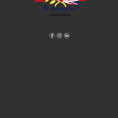
English BeEdu
Facebook-
Instagram
Linkedin-
f
in
Abonare newsletter
Primești
5%
reducere la prima
comandă,
cele mai mici preturi la livrare și
oferte personalizate direct în Inbox.