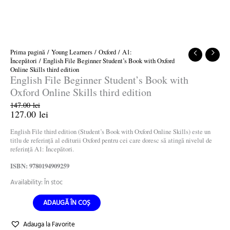
Prima pagină
/
Young Learners
/
Oxford
/
A1:
Începători
/ English File Beginner Student’s Book with Oxford
Online Skills third edition
English File Beginner Student’s Book with
Oxford Online Skills third edition
147.00
lei
127.00
lei
English File third edition (Student’s Book with Oxford Online Skills) este un
titlu de referință al editurii Oxford pentru cei care doresc să atingă nivelul de
referință A1: Începători.
ISBN: 9780194909259
Availability:
În stoc
ADAUGĂ ÎN COȘ
Adauga la Favorite