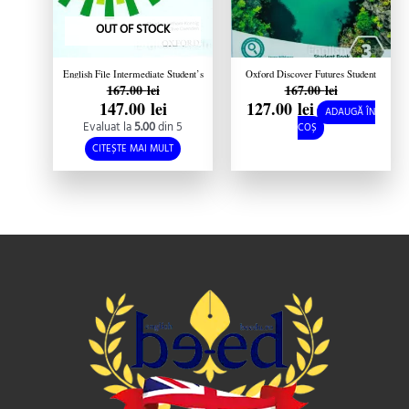
OUT OF STOCK
English File Intermediate Student’s
Oxford Discover Futures Student
167.00
lei
167.00
lei
Book with Oxford Online Skills third
Book 3 2nd edition
edition
147.00
lei
127.00
lei
ADAUGĂ ÎN
Evaluat la
5.00
din 5
COȘ
CITEȘTE MAI MULT