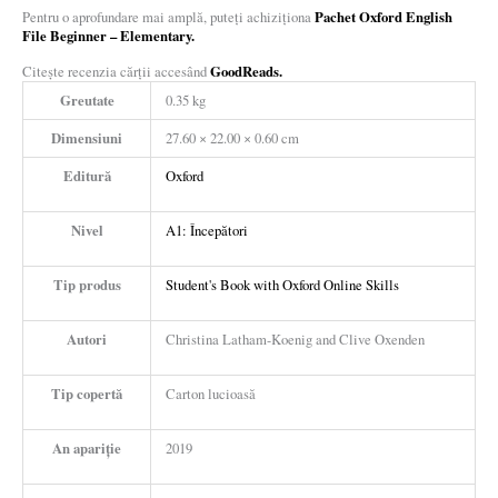
Pachet Oxford English
Pentru o aprofundare mai amplă, puteți achiziționa
File Beginner – Elementary.
GoodReads.
Citește recenzia cărții accesând
Greutate
0.35 kg
Dimensiuni
27.60 × 22.00 × 0.60 cm
Editură
Oxford
Nivel
A1: Începători
Tip produs
Student's Book with Oxford Online Skills
Autori
Christina Latham-Koenig and Clive Oxenden
Tip copertă
Carton lucioasă
An apariție
2019