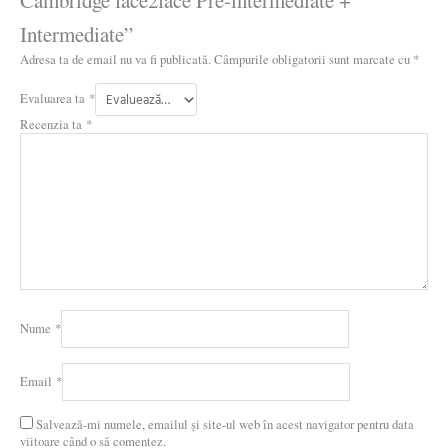
Cambridge face2face Pre-intermediate +
Intermediate”
Adresa ta de email nu va fi publicată.
Câmpurile obligatorii sunt marcate cu
*
Evaluarea ta
*
Recenzia ta
*
Nume
*
Email
*
Salvează-mi numele, emailul și site-ul web în acest navigator pentru data
viitoare când o să comentez.