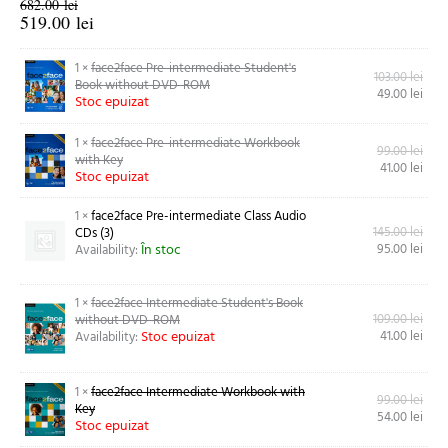
682.00
lei
519.00
lei
1 ×
face2face Pre-intermediate Student's
103.00
lei
Book without DVD-ROM
49.00
lei
Stoc epuizat
1 ×
face2face Pre-intermediate Workbook
99.00
lei
with Key
41.00
lei
Stoc epuizat
1 ×
face2face Pre-intermediate Class Audio
145.00
lei
CDs (3)
În stoc
95.00
lei
Availability:
1 ×
face2face Intermediate Student's Book
109.00
lei
without DVD-ROM
Stoc epuizat
41.00
lei
Availability:
1 ×
face2face Intermediate Workbook with
99.00
lei
Key
54.00
lei
Stoc epuizat