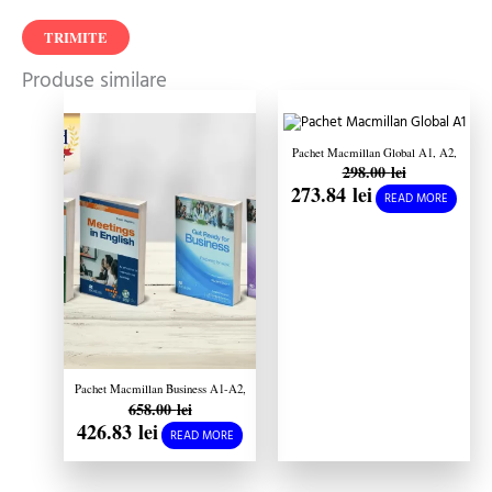
Produse similare
Prețul
Prețul
Prețul
Prețul
inițial
curent
inițial
curent
a
este:
a
este:
fost:
426.83 lei.
fost:
273.84 lei.
658.00 lei.
298.00 lei.
Pachet Macmillan Global A1, A2,
298.00
lei
B1
273.84
lei
READ MORE
Pachet Macmillan Business A1-A2,
658.00
lei
B2-C1
426.83
lei
READ MORE