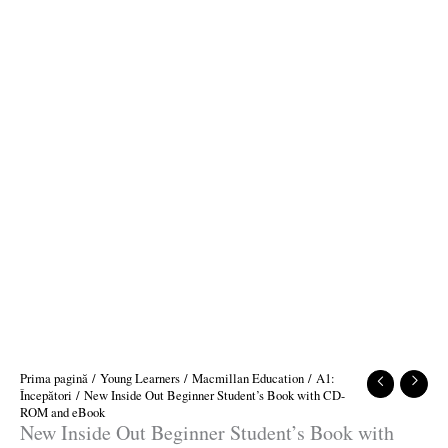
Prima pagină
/
Young Learners
/
Macmillan Education
/
A1:
Începători
/ New Inside Out Beginner Student’s Book with CD-
ROM and eBook
New Inside Out Beginner Student’s Book with