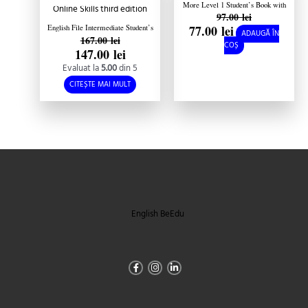
More Level 1 Student’s Book with
97.00
lei
Cyber Homework and Online
Resources
77.00
lei
English File Intermediate Student’s
ADAUGĂ ÎN
167.00
lei
Book with Oxford Online Skills third
COȘ
edition
147.00
lei
Evaluat la
5.00
din 5
CITEȘTE MAI MULT
English BeEdu
Facebook-
Instagram
Linkedin-
f
in