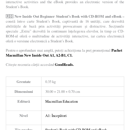
interactive activities and the eBook provides an electronic version of the
Student’s Book.
🇷🇴 New Inside Out Beginner Student’s Book with CD-ROM and eBook –
constă într-o carte Student’s Book, captivantă de 16 unități, care dezvoltă
abilitățile de bază prin activități provocatoare și distractive. Secțiunile
speciale „Extra” dezvoltă în continuare înțelegerea elevilor, în timp ce CD-
ROM-ul oferă o multitudine de activități interactive, iar cartea electronică
oferă o versiune electronică a Student’s Book.
Pachet
Pentru o aprofundare mai amplă, puteți achiziționa la preț promoțional
Macmillan New Inside Out A1, A2-B1, C1.
GoodReads.
Citește recenzia cărții accesând
Greutate
0.35 kg
Dimensiuni
30.00 × 21.00 × 0.70 cm
Editură
Macmillan Education
Nivel
A1: Începători
Tip produs
Student's Book with CD-ROM and eBook