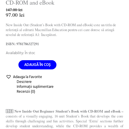
CD-ROM and eBook
147.00
lei
97.00
lei
New Inside Out (Student’s Book with CD-ROM and eBook) este un titlu de
referință al editurii Macmillan Education pentru cei care doresc să atingă
nivelul de referință A1: Începători.
ISBN: 9781786327291
Availability:
În stoc
ADAUGĂ ÎN COȘ
Adauga la Favorite
Descriere
Informații suplimentare
Recenzii (0)
🇬🇧 New Inside Out Beginner Student’s Book with CD-ROM and eBook –
consists of a visually engaging, 16 unit Student’s Book that develops the core
skills through challenging and fun activities. Special ‘Extra’ sections further
develop student understanding, while the CD-ROM provides a wealth of