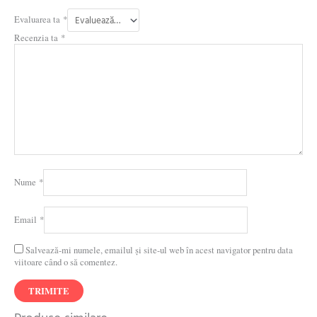
Evaluarea ta
*
Recenzia ta
*
Nume
*
Email
*
Salvează-mi numele, emailul și site-ul web în acest navigator pentru data
viitoare când o să comentez.